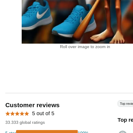
Roll over image to zoom in
Customer reviews
Top revi
5 out of 5
Top r
33.333 global ratings