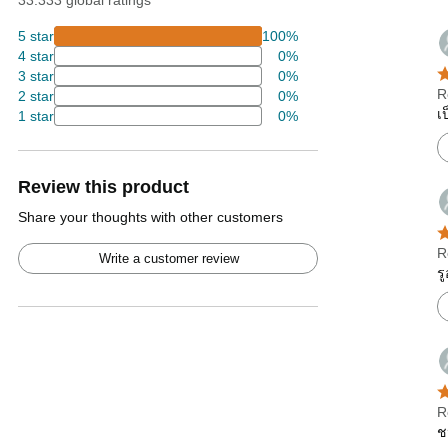
33.333 global ratings
5 star
100%
4 star
0%
3 star
0%
R
2 star
0%
เ
1 star
0%
Review this product
Share your thoughts with other customers
R
Write a customer review
ร
R
ช