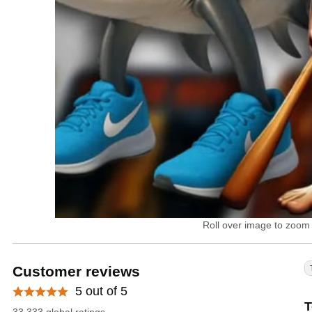
Roll over image to zoom 
Customer reviews
5 out of 5
T