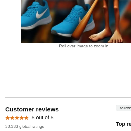
Roll over image to zoom in
Customer reviews
Top revi
5 out of 5
Top r
33.333 global ratings