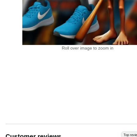
Roll over image to zoom in
Customer reviews
Top revi