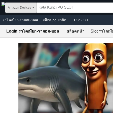
Skip to main content
Amazon Devices
ราโดเมียก-ราดอม-บอล
สล็อต pg สาธิต
PGSLOT
Login ราโดเมียก-ราดอม-บอล
สล็อตหน้า
Slot ราโดเม