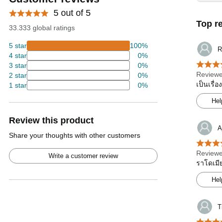
5 out of 5
Top r
33.333 global ratings
5 star
100%
R
4 star
0%
3 star
0%
Reviewe
2 star
0%
เป็นเรื่
1 star
0%
Hel
Review this product
A
Share your thoughts with other customers
Reviewe
Write a customer review
ราโดเมีย
Hel
T