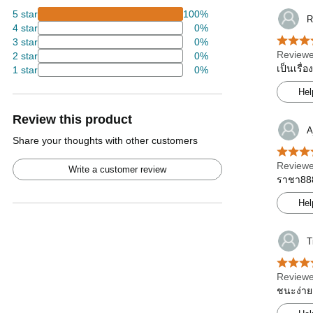
5 star
100%
R
4 star
0%
3 star
0%
Reviewe
2 star
0%
เป็นเรื่
1 star
0%
Hel
Review this product
A
Share your thoughts with other customers
Reviewe
Write a customer review
ราชา888
Hel
T
Reviewe
ชนะง่าย