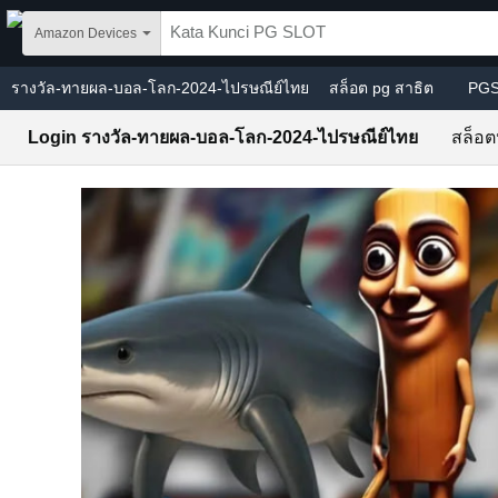
Skip to main content
Amazon Devices
รางวัล-ทายผล-บอล-โลก-2024-ไปรษณีย์ไทย
สล็อต pg สาธิต
PG
Login รางวัล-ทายผล-บอล-โลก-2024-ไปรษณีย์ไทย
สล็อต