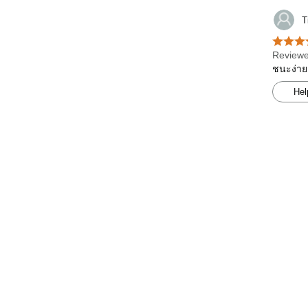
T
Reviewe
ชนะง่าย
Hel