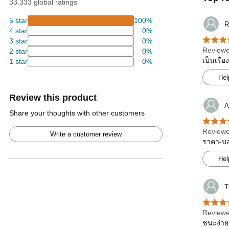
33.333 global ratings
5 star
100%
R
4 star
0%
3 star
0%
Reviewe
2 star
0%
เป็นเรื่
1 star
0%
Hel
Review this product
A
Share your thoughts with other customers
Reviewe
Write a customer review
ราคา-บอล
Hel
T
Reviewe
ชนะง่าย