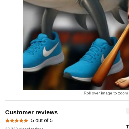
Roll over image to zoom 
Customer reviews
5 out of 5
T