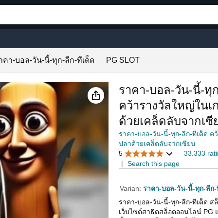
าคา-บอล-วัน-นี้-ทุก-ลีก-ทีเด็ด
PG SLOT
ราคา-บอล-วัน-นี้-ทุก
คว้ารางวัลใหญ่ในเ
ด้วยเคล็ดลับจากเซี
ราคา-บอล-วัน-นี้-ทุก-ลีก-ทีเด็ด ค
ปลาด้วยเคล็ดลับจากเซียน
5
33.333 rat
|
Search this page
Varian:
ราคา-บอล-วัน-นี้-ทุก-ลีก-ท
ราคา-บอล-วัน-นี้-ทุก-ลีก-ทีเด็ด สล
เว็บไซต์สาธิตสล็อตออนไลน์ PG 