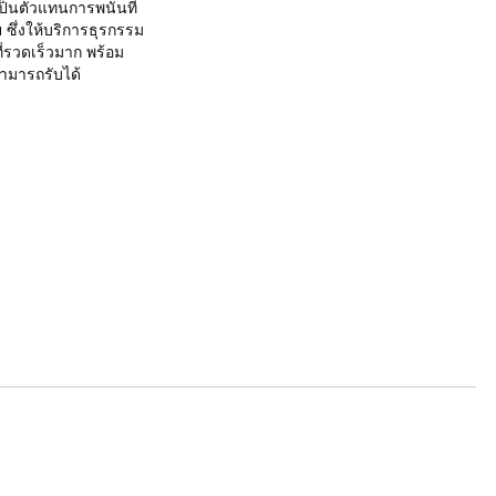
ังเป็นตัวแทนการพนันที่
 ซึ่งให้บริการธุรกรรม
่รวดเร็วมาก พร้อม
สามารถรับได้