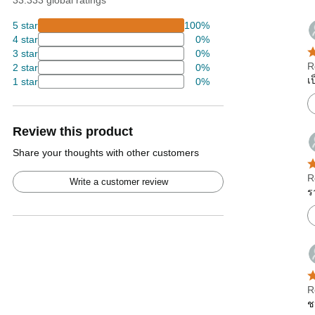
33.333 global ratings
5 star
100%
4 star
0%
3 star
0%
R
2 star
0%
เ
1 star
0%
Review this product
Share your thoughts with other customers
R
Write a customer review
ร
R
ช