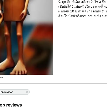
นี้-ทุก-ลีก-ทีเด็ด สล็อตเว็บไซต์ ย
เชื่อถือได้อันดับหนึ่งในประเทศไทย
ฝากเงิน 10 บาท และการถอนเงินที
ด้วยโบนัสน่าดึงดูดมากมายที่คุณ
in
Top reviews
op reviews