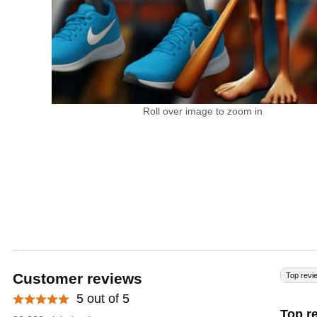
Roll over image to zoom in
Customer reviews
Top revi
5 out of 5
Top r