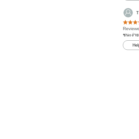
T
Reviewe
ชนะง่าย
Hel