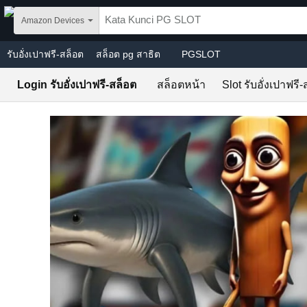
Skip to main content
Amazon Devices
รับอั่งเปาฟรี-สล็อต
สล็อต pg สาธิต
PGSLOT
Login รับอั่งเปาฟรี-สล็อต
สล็อตหน้า
Slot รับอั่งเปาฟรี