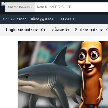
Skip to main content
Amazon Devices
ระบบai-บาคาร่า
สล็อต pg สาธิต
PGSLOT
Login ระบบai-บาคาร่า
สล็อตหน้า
Slot ระบบai-บาคาร