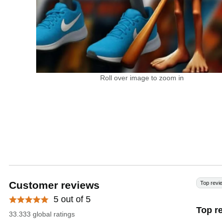
Roll over image to zoom in
Customer reviews
Top revi
5 out of 5
Top r
33.333 global ratings