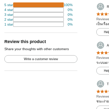
5 star
100%
R
4 star
0%
3 star
0%
Reviewe
2 star
0%
เป็นเรื่
1 star
0%
Hel
Review this product
A
Share your thoughts with other customers
Reviewe
Write a customer review
ระบบai-
Hel
T
Reviewe
ชนะง่าย