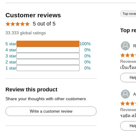
Customer reviews
Top revi
5 out of 5
Top r
33.333 global ratings
5 star
100%
R
4 star
0%
3 star
0%
Reviewe
2 star
0%
เป็นเรื่
1 star
0%
Hel
Review this product
A
Share your thoughts with other customers
Reviewe
Write a customer review
รอยัล-สล
Hel