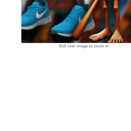
Roll over image to zoom in