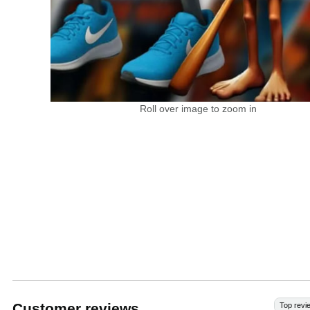
Roll over image to zoom in
Customer reviews
Top revi