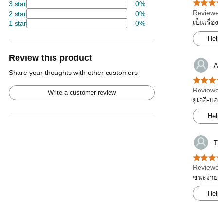
3 star
0%
Reviewe
2 star
0%
เป็นเรื่
1 star
0%
Hel
Review this product
A
Share your thoughts with other customers
Reviewe
Write a customer review
ยูเออี-บ
Hel
T
Reviewe
ชนะง่าย
Hel