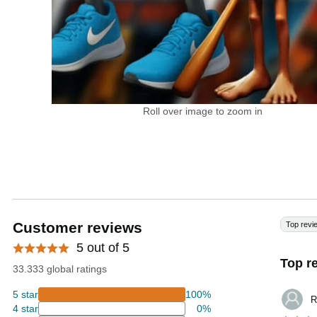
Roll over image to zoom in
Customer reviews
Top revi
5 out of 5
Top r
33.333 global ratings
5 star
100%
R
4 star
0%