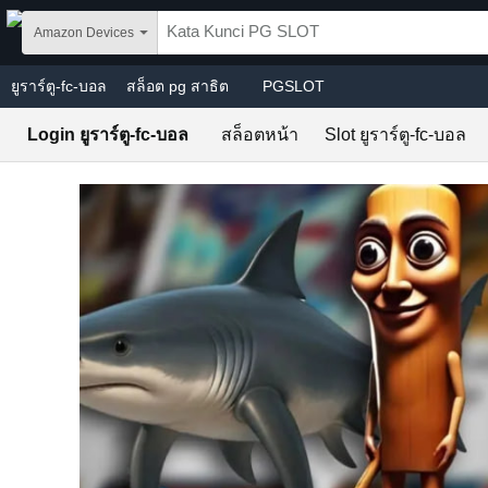
Skip to main content
Amazon Devices
ยูราร์ตู-fc-บอล
สล็อต pg สาธิต
PGSLOT
Login ยูราร์ตู-fc-บอล
สล็อตหน้า
Slot ยูราร์ตู-fc-บอล