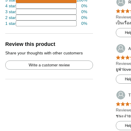
5 star
100%
R
4 star
0%
3 star
0%
Reviewe
2 star
0%
เป็นเรื่
1 star
0%
Hel
Review this product
A
Share your thoughts with other customers
Reviewe
Write a customer review
ยูฟ่าlo
Hel
T
Reviewe
ชนะง่าย
Hel