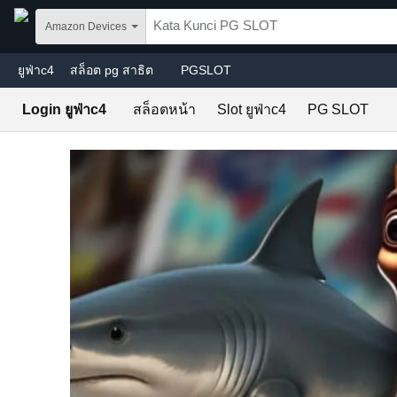
Skip to main content
Amazon Devices
ยูฟ่าc4
สล็อต pg สาธิต
PGSLOT
Login ยูฟ่าc4
สล็อตหน้า
Slot ยูฟ่าc4
PG SLOT