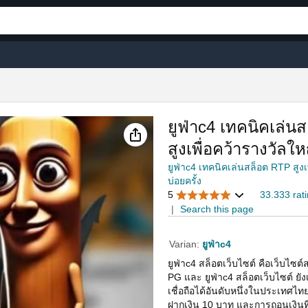
ยูฟ่าc4 เทคนิคเล่น
สูงเพื่อคว้ารางวัลให
ยูฟ่าc4 เทคนิคเล่นสล็อต RTP สูงเ
บ่อยครั้ง
5
33.333 rat
|
Search this page
Varian:
ยูฟ่าc4
ยูฟ่าc4 สล็อตเว็บไซต์ คือเว็บไซต
PG และ ยูฟ่าc4 สล็อตเว็บไซต์ ยัง
เชื่อถือได้อันดับหนึ่งในประเทศไทย
ฝากเงิน 10 บาท และการถอนเงินที