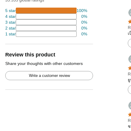
33.333 global ratings
5 star
100%
4 star
0%
3 star
0%
R
2 star
0%
เ
1 star
0%
Review this product
Share your thoughts with other customers
R
Write a customer review
ย
R
ช