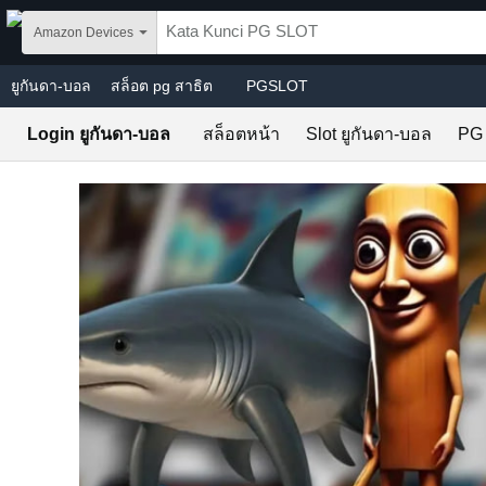
Skip to main content
Amazon Devices
ยูกันดา-บอล
สล็อต pg สาธิต
PGSLOT
Login ยูกันดา-บอล
สล็อตหน้า
Slot ยูกันดา-บอล
PG