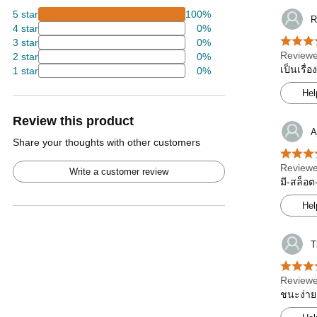
5 star
100%
R
4 star
0%
3 star
0%
Reviewe
2 star
0%
เป็นเรื่
1 star
0%
Hel
Review this product
A
Share your thoughts with other customers
Reviewe
Write a customer review
มี-สล็อ
Hel
T
Reviewe
ชนะง่าย