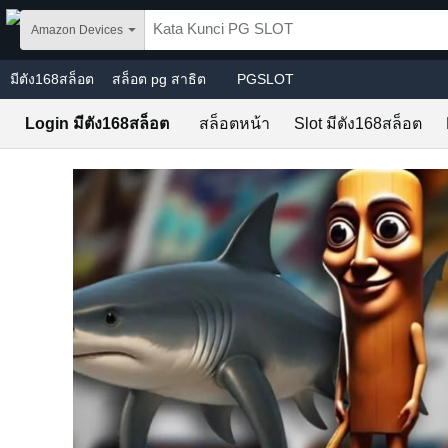
Skip to main content
Amazon Devices
มีตัง168สล็อต
สล็อต pg สาธิต
PGSLOT
Login มีตัง168สล็อต
สล็อตหน้า
Slot มีตัง168สล็อต