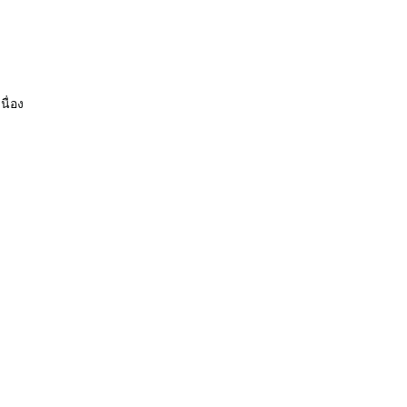
นื่อง