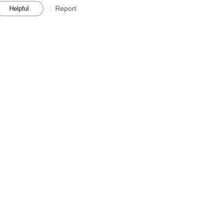
Report
Helpful