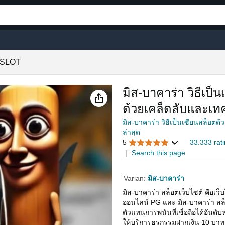
 SLOT
มิส-บาคาร่า วิธีเป็
ด้วยเคล็ดลับและเทค
มิส-บาคาร่า วิธีเป็นเซียนสล็อตด
ล่าสุด
5
33.333 rat
|
Search this page
Varian:
มิส-บาคาร่า
มิส-บาคาร่า สล็อตเว็บไซต์ คือเว็
ออนไลน์ PG และ มิส-บาคาร่า สล็อ
ตัวแทนการพนันที่เชื่อถือได้อันดับ
ให้บริการธุรกรรมฝากเงิน 10 บาท