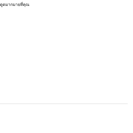
ดูดมากมายที่คุณ