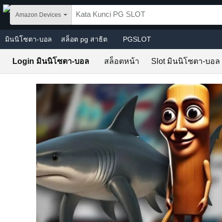
Skip to main content
Amazon Devices
มินนิโซตา-บอล
สล็อต pg สาธิต
PGSLOT
Login มินนิโซตา-บอล
สล็อตหน้า
Slot มินนิโซตา-บอล