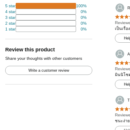
5 star
100%
R
4 star
0%
3 star
0%
Reviewe
2 star
0%
เป็นเรื่
1 star
0%
Hel
Review this product
A
Share your thoughts with other customers
Reviewe
Write a customer review
มินนิโซ
Hel
T
Reviewe
ชนะง่าย