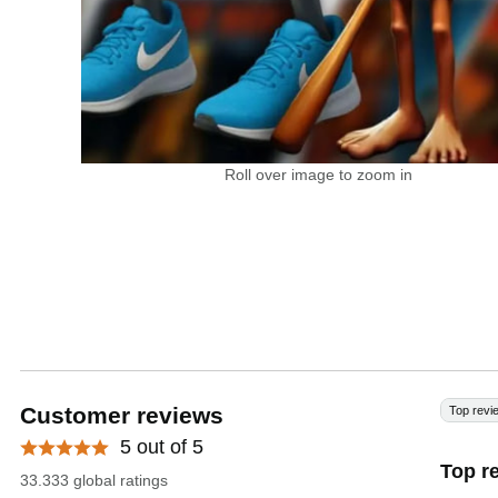
Roll over image to zoom in
Customer reviews
Top revi
5 out of 5
Top r
33.333 global ratings