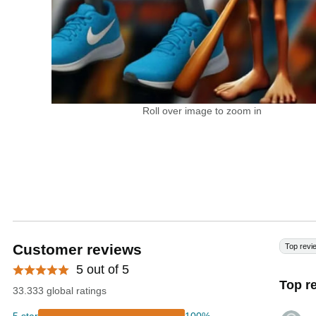
Roll over image to zoom in
Customer reviews
Top revi
5 out of 5
Top r
33.333 global ratings