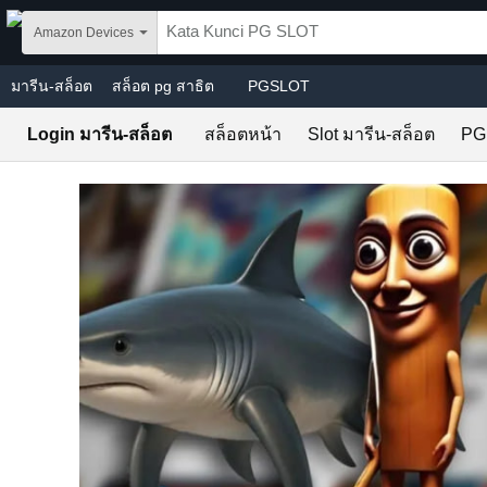
Skip to main content
Amazon Devices
มารีน-สล็อต
สล็อต pg สาธิต
PGSLOT
Login มารีน-สล็อต
สล็อตหน้า
Slot มารีน-สล็อต
PG