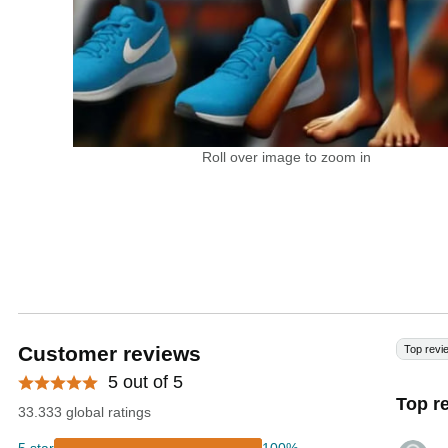
Roll over image to zoom in
Customer reviews
Top revi
5 out of 5
Top r
33.333 global ratings