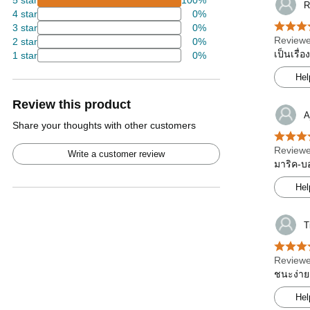
5 star
100%
R
4 star
0%
3 star
0%
Reviewe
2 star
0%
เป็นเรื่
1 star
0%
Hel
Review this product
A
Share your thoughts with other customers
Reviewe
Write a customer review
มาริค-บอ
Hel
T
Reviewe
ชนะง่าย
Hel