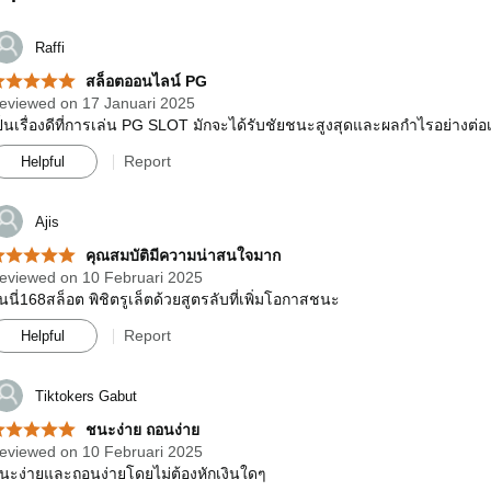
Raffi
สล็อตออนไลน์ PG
eviewed on 17 Januari 2025
ป็นเรื่องดีที่การเล่น PG SLOT มักจะได้รับชัยชนะสูงสุดและผลกำไรอย่างต่อเ
Report
Helpful
Ajis
คุณสมบัติมีความน่าสนใจมาก
eviewed on 10 Februari 2025
ันนี่168สล็อต พิชิตรูเล็ตด้วยสูตรลับที่เพิ่มโอกาสชนะ
Report
Helpful
Tiktokers Gabut
ชนะง่าย ถอนง่าย
eviewed on 10 Februari 2025
นะง่ายและถอนง่ายโดยไม่ต้องหักเงินใดๆ