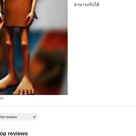
สามารถรับได้
in
Top reviews
op reviews