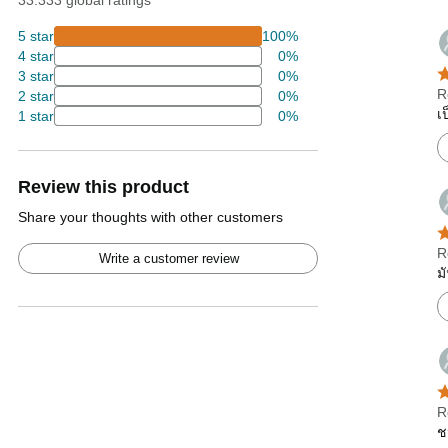
33.333 global ratings
5 star
100%
4 star
0%
3 star
0%
R
2 star
0%
เ
1 star
0%
Review this product
Share your thoughts with other customers
R
Write a customer review
ม
R
ช