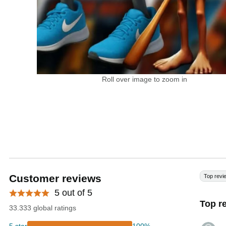
Roll over image to zoom in
Customer reviews
Top revi
5 out of 5
Top r
33.333 global ratings