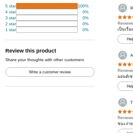
5 star
100%
R
4 star
0%
3 star
0%
Reviewe
2 star
0%
เป็นเรื่
1 star
0%
Hel
Review this product
A
Share your thoughts with other customers
Reviewe
Write a customer review
มอนต์เซอ
Hel
T
Reviewe
ชนะง่าย