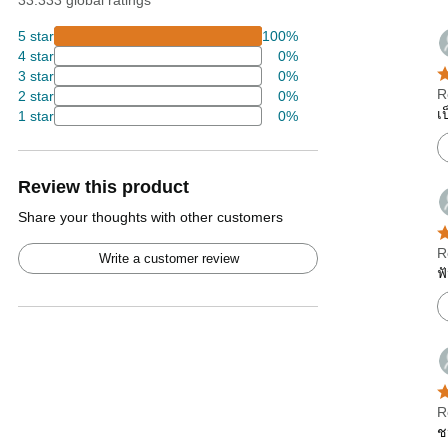
33.333 global ratings
5 star
100%
4 star
0%
3 star
0%
R
2 star
0%
เ
1 star
0%
Review this product
Share your thoughts with other customers
R
Write a customer review
ฟ
R
ช