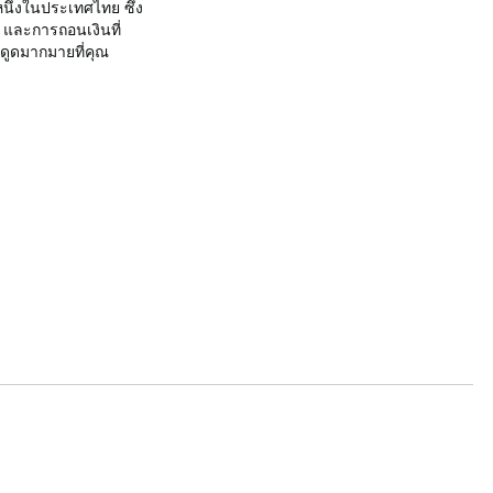
หนึ่งในประเทศไทย ซึ่ง
 และการถอนเงินที่
ดูดมากมายที่คุณ