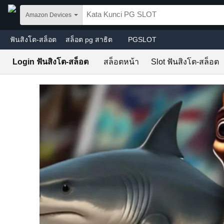
Skip to main content
Amazon Devices
ฟันสิงโต-สล็อต
สล็อต pg สาธิต
PGSLOT
Login ฟันสิงโต-สล็อต
สล็อตหน้า
Slot ฟันสิงโต-สล็อต