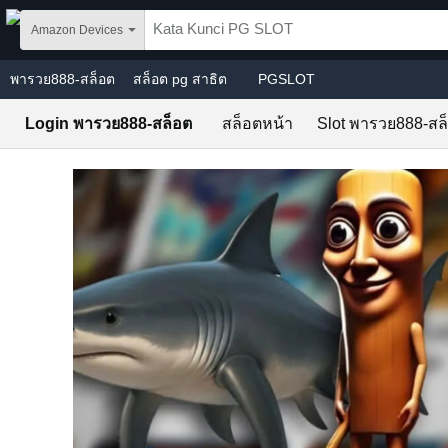
Skip to main content
Amazon Devices
พารวย888-สล็อต
สล็อต pg สาธิต
PGSLOT
Login พารวย888-สล็อต
สล็อตหน้า
Slot พารวย888-สล