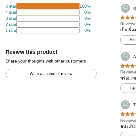
5 star
100%
R
4 star
0%
3 star
0%
Reviewe
2 star
0%
เป็นเรื่
1 star
0%
Hel
Review this product
A
Share your thoughts with other customers
Reviewe
Write a customer review
พร้อมเพย
Hel
T
Reviewe
ชนะง่าย