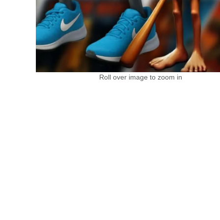
Roll over image to zoom in