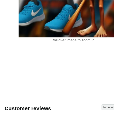
Roll over image to zoom in
Customer reviews
Top revi