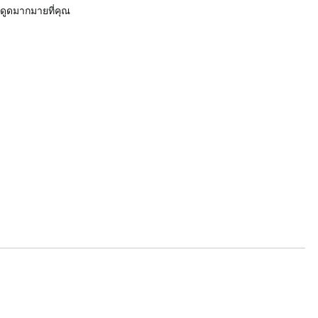
ดูดมากมายที่คุณ