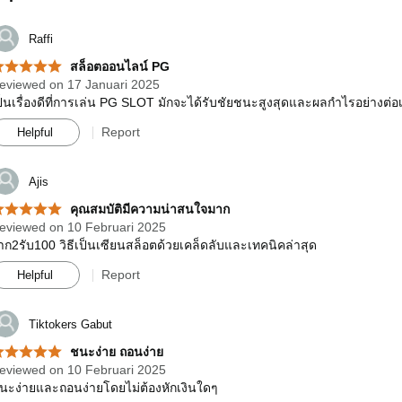
Raffi
สล็อตออนไลน์ PG
eviewed on 17 Januari 2025
ป็นเรื่องดีที่การเล่น PG SLOT มักจะได้รับชัยชนะสูงสุดและผลกำไรอย่างต่อเ
Report
Helpful
Ajis
คุณสมบัติมีความน่าสนใจมาก
eviewed on 10 Februari 2025
าก2รับ100 วิธีเป็นเซียนสล็อตด้วยเคล็ดลับและเทคนิคล่าสุด
Report
Helpful
Tiktokers Gabut
ชนะง่าย ถอนง่าย
eviewed on 10 Februari 2025
นะง่ายและถอนง่ายโดยไม่ต้องหักเงินใดๆ