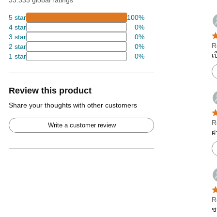
33.333 global ratings
5 star
100%
4 star
0%
3 star
0%
R
2 star
0%
เ
1 star
0%
Review this product
Share your thoughts with other customers
R
Write a customer review
ฝ
R
ช