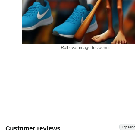
Roll over image to zoom in
Customer reviews
Top revi