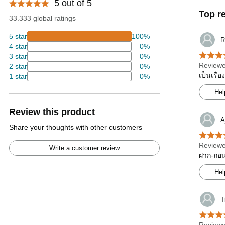
5 out of 5
Top r
33.333 global ratings
5 star
100%
R
4 star
0%
3 star
0%
Reviewe
2 star
0%
เป็นเรื่
1 star
0%
Hel
Review this product
A
Share your thoughts with other customers
Reviewe
Write a customer review
ฝาก-ถอน-
Hel
T