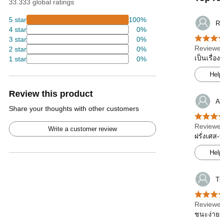
33.333 global ratings
5 star
100%
R
4 star
0%
3 star
0%
Reviewe
2 star
0%
เป็นเรื่
1 star
0%
Hel
Review this product
A
Share your thoughts with other customers
Reviewe
Write a customer review
ฝรั่งเศส
Hel
T
Reviewe
ชนะง่าย