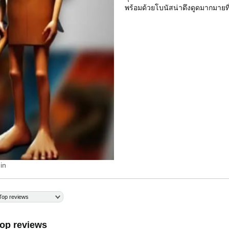
พร้อมด้วยโบนัสน่าดึงดูดมากมายท
in
Top reviews
op reviews