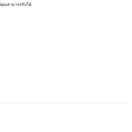
ี่คุณสามารถรับได้