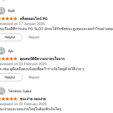
Raffi
สล็อตออนไลน์ PG
eviewed on 17 Januari 2025
ป็นเรื่องดีที่การเล่น PG SLOT มักจะได้รับชัยชนะสูงสุดและผลกำไรอย่างต่อเ
Report
Helpful
Ajis
คุณสมบัติมีความน่าสนใจมาก
eviewed on 10 Februari 2025
ล-nba คู่มือสล็อตงบน้อยเพื่อคว้ารางวัลใหญ่ด้วยวิธีง่าย ๆ
Report
Helpful
Tiktokers Gabut
ชนะง่าย ถอนง่าย
eviewed on 10 Februari 2025
นะง่ายและถอนง่ายโดยไม่ต้องหักเงินใดๆ