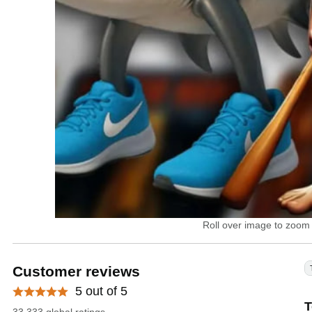
Roll over image to zoom 
Customer reviews
5 out of 5
T