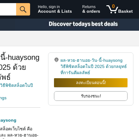
0
Hello, sign in
Returns
Account & Lists
& orders
Basket
นี้-huaysong
ผล-หวย-ฮานอย-วัน-นี้-huaysong
2025 ด้วย
วิธีพิชิตสล็อตในปี 2025 ด้วยกลยุทธ์
ที่การันตีผลลัพธ์
ัพธ์
ลงทะเบียนตอนนี้!
ิธีพิชิตสล็อตในปี
รับรองชนะ!
ings
huaysong
ล็อตเว็บไซต์ คือ
 และ ผล-หวย-ฮานอย-