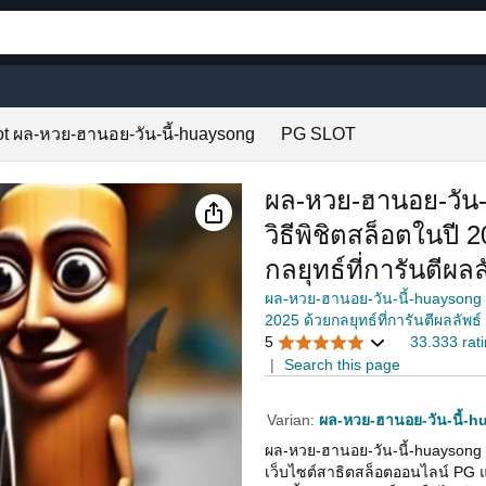
ot ผล-หวย-ฮานอย-วัน-นี้-huaysong
PG SLOT
ผล-หวย-ฮานอย-วัน-
วิธีพิชิตสล็อตในปี 
กลยุทธ์ที่การันตีผลล
ผล-หวย-ฮานอย-วัน-นี้-huaysong ว
2025 ด้วยกลยุทธ์ที่การันตีผลลัพธ์
5
33.333 rat
|
Search this page
Varian:
ผล-หวย-ฮานอย-วัน-นี้-
ผล-หวย-ฮานอย-วัน-นี้-huaysong ส
เว็บไซต์สาธิตสล็อตออนไลน์ PG