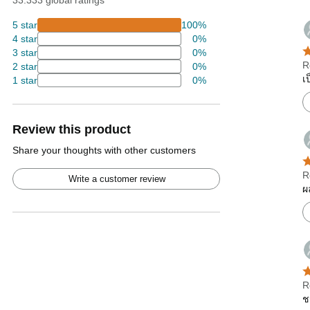
33.333 global ratings
5 star
100%
4 star
0%
3 star
0%
R
2 star
0%
เ
1 star
0%
Review this product
Share your thoughts with other customers
R
Write a customer review
ผ
R
ช