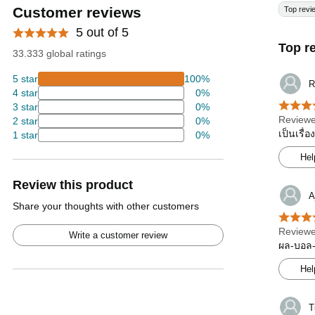
Customer reviews
Top revi
5 out of 5
Top r
33.333 global ratings
5 star
100%
R
4 star
0%
3 star
0%
Reviewe
2 star
0%
เป็นเรื่
1 star
0%
Hel
Review this product
A
Share your thoughts with other customers
Reviewe
Write a customer review
ผล-บอล-u
Hel
T