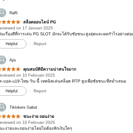
Raffi
สล็อตออนไลน์ PG
eviewed on 17 Januari 2025
ป็นเรื่องดีที่การเล่น PG SLOT มักจะได้รับชัยชนะสูงสุดและผลกำไรอย่างต่อเ
Report
Helpful
Ajis
คุณสมบัติมีความน่าสนใจมาก
eviewed on 10 Februari 2025
ล-บอล-u19-ไทย-วัน-นี้ เทคนิคเล่นสล็อต RTP สูงเพื่อชัยชนะที่สม่ำเสมอ
Report
Helpful
Tiktokers Gabut
ชนะง่าย ถอนง่าย
eviewed on 10 Februari 2025
นะง่ายและถอนง่ายโดยไม่ต้องหักเงินใดๆ