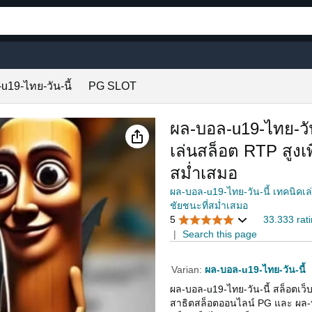
u19-ไทย-วัน-นี้
PG SLOT
ผล-บอล-u19-ไทย-วัน
เล่นสล็อต RTP สูงเพ
สม่ำเสมอ
ผล-บอล-u19-ไทย-วัน-นี้ เทคนิคเล่
ชัยชนะที่สม่ำเสมอ
5
33.333 rat
|
Search this page
Varian:
ผล-บอล-u19-ไทย-วัน-นี้
ผล-บอล-u19-ไทย-วัน-นี้ สล็อตเว็บ
สาธิตสล็อตออนไลน์ PG และ ผล-บ