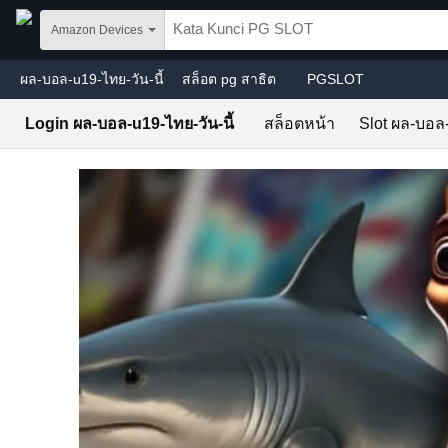
Skip to main content
Amazon Devices
ผล-บอล-u19-ไทย-วัน-นี้
สล็อต pg สาธิต
PGSLOT
Login ผล-บอล-u19-ไทย-วัน-นี้
สล็อตหน้า
Slot ผล-บอล-