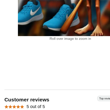
Roll over image to zoom in
Customer reviews
Top revi
5 out of 5