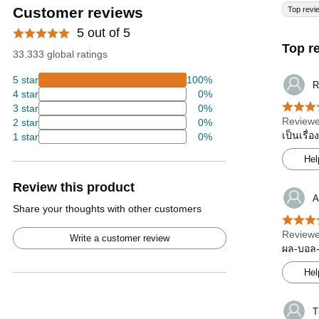
Customer reviews
Top revi
5 out of 5
Top r
33.333 global ratings
5 star
100%
R
4 star
0%
3 star
0%
Reviewe
2 star
0%
เป็นเรื่
1 star
0%
Hel
Review this product
A
Share your thoughts with other customers
Reviewe
Write a customer review
ผล-บอล-
Hel
T