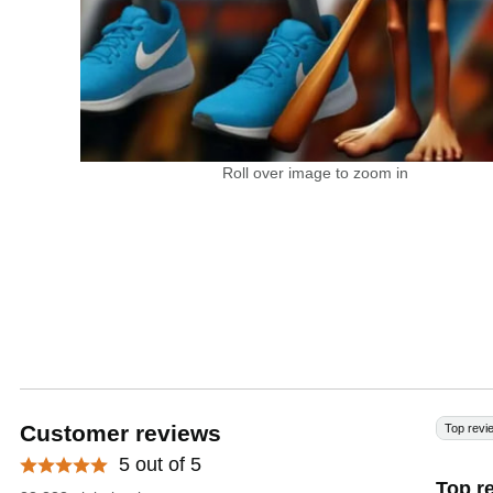
Roll over image to zoom in
Customer reviews
Top revi
5 out of 5
Top r