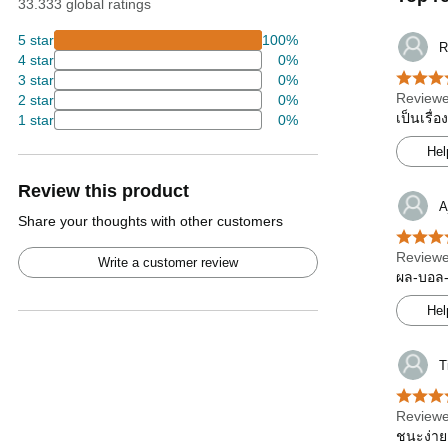
33.333 global ratings
5 star
100%
R
4 star
0%
3 star
0%
Reviewe
2 star
0%
เป็นเรื่
1 star
0%
Hel
Review this product
A
Share your thoughts with other customers
Reviewe
Write a customer review
ผล-บอล-แ
Hel
T
Reviewe
ชนะง่าย