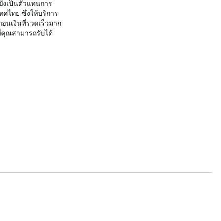
์ ยังเป็นตัวแทนการ
เทศไทย ซึ่งให้บริการ
อนเงินที่รวดเร็วมาก
ี่คุณสามารถรับได้