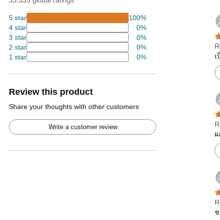
33.333 global ratings
5 star
100%
4 star
0%
3 star
0%
R
2 star
0%
เ
1 star
0%
Review this product
Share your thoughts with other customers
R
Write a customer review
ผ
R
ช