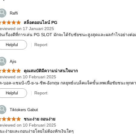
Raffi
สล็อตออนไลน์ PG
eviewed on 17 Januari 2025
ป็นเรื่องดีที่การเล่น PG SLOT มักจะได้รับชัยชนะสูงสุดและผลกำไรอย่างต่อเ
Report
Helpful
Ajis
คุณสมบัติมีความน่าสนใจมาก
eviewed on 10 Februari 2025
ล-บอล-แชมป์-เปี่-ย-น-ชิพ-อังกฤษ กลยุทธ์แบล็คแจ็คขั้นเทพเพื่อชัยชนะทุกต
Report
Helpful
Tiktokers Gabut
ชนะง่าย ถอนง่าย
eviewed on 10 Februari 2025
นะง่ายและถอนง่ายโดยไม่ต้องหักเงินใดๆ