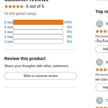
5 out of 5
Top r
33.333 global ratings
5 star
100%
R
4 star
0%
3 star
0%
Reviewe
2 star
0%
เป็นเรื่
1 star
0%
Hel
Review this product
A
Share your thoughts with other customers
Reviewe
Write a customer review
ผล-บอล-เ
Hel
T