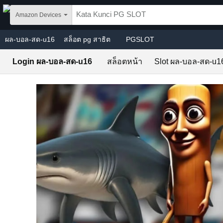
Skip to main content
Amazon Devices
ผล-บอล-สด-u16
สล็อต pg สาธิต
PGSLOT
Login ผล-บอล-สด-u16
สล็อตหน้า
Slot ผล-บอล-สด-u1