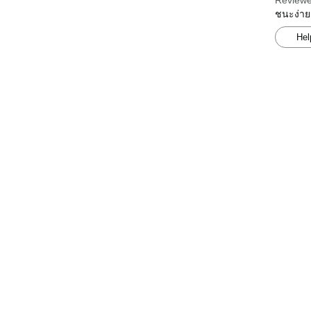
Reviewe
ชนะง่าย
Hel