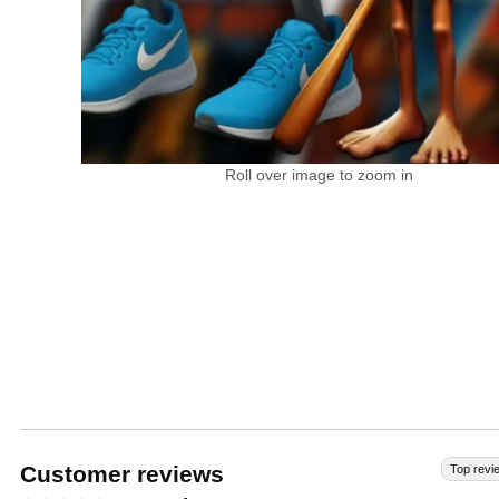
Roll over image to zoom in
Customer reviews
Top revi