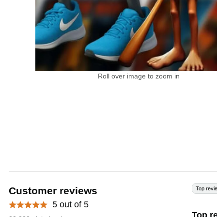
Roll over image to zoom in
Customer reviews
Top revi
5 out of 5
Top r