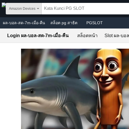
Skip to main content
Amazon Devices
ผล-บอล-สด-7m-เมื่อ-คืน
สล็อต pg สาธิต
PGSLOT
Login ผล-บอล-สด-7m-เมื่อ-คืน
สล็อตหน้า
Slot ผล-บอล