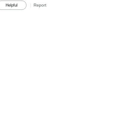
Report
Helpful