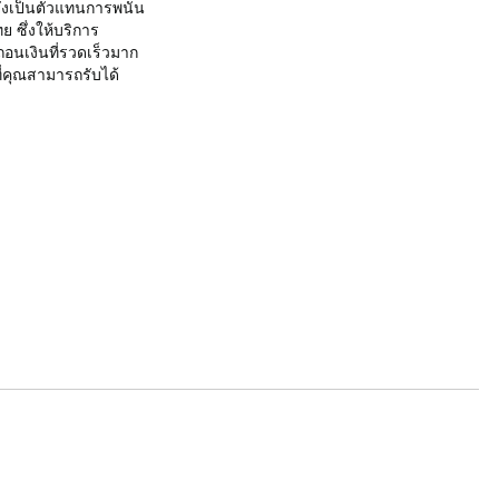
ยังเป็นตัวแทนการพนัน
ทย ซึ่งให้บริการ
อนเงินที่รวดเร็วมาก
ี่คุณสามารถรับได้