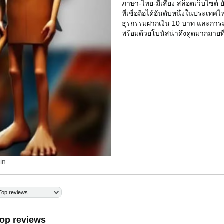
ภาษา-ไทย-มีเสียง สล็อตเว็บไซต์ 
ที่เชื่อถือได้อันดับหนึ่งในประเทศไ
ธุรกรรมฝากเงิน 10 บาท และการถ
พร้อมด้วยโบนัสน่าดึงดูดมากมายท
in
Top reviews
op reviews