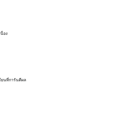
นื่อง
ยนที่การันตีผล