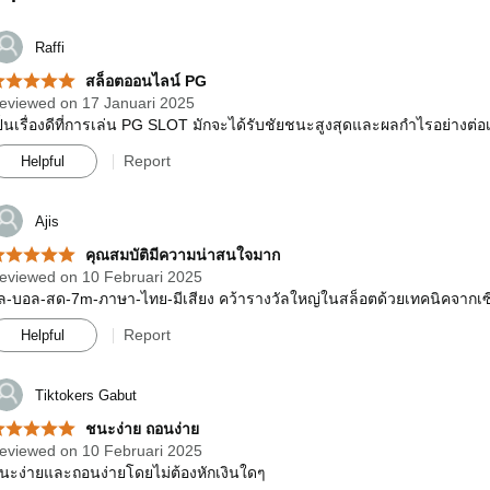
Raffi
สล็อตออนไลน์ PG
eviewed on 17 Januari 2025
ป็นเรื่องดีที่การเล่น PG SLOT มักจะได้รับชัยชนะสูงสุดและผลกำไรอย่างต่อเ
Report
Helpful
Ajis
คุณสมบัติมีความน่าสนใจมาก
eviewed on 10 Februari 2025
ล-บอล-สด-7m-ภาษา-ไทย-มีเสียง คว้ารางวัลใหญ่ในสล็อตด้วยเทคนิคจากเซี
Report
Helpful
Tiktokers Gabut
ชนะง่าย ถอนง่าย
eviewed on 10 Februari 2025
นะง่ายและถอนง่ายโดยไม่ต้องหักเงินใดๆ