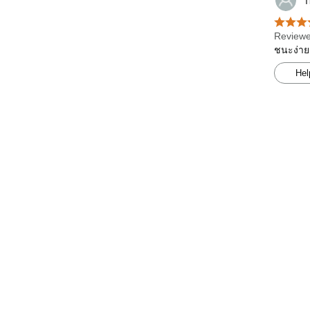
T
Reviewe
ชนะง่าย
Hel