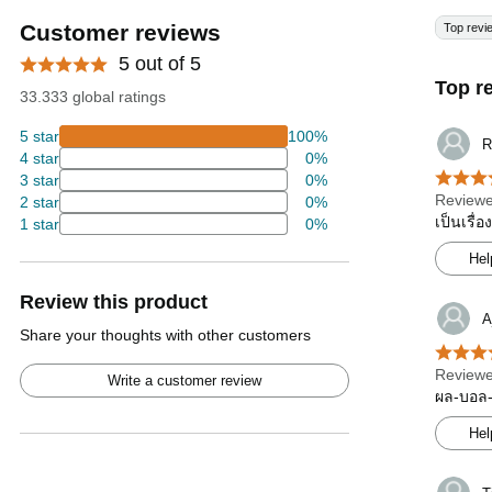
Customer reviews
Top revi
5 out of 5
Top r
33.333 global ratings
5 star
100%
R
4 star
0%
3 star
0%
Reviewe
2 star
0%
เป็นเรื่
1 star
0%
Hel
Review this product
A
Share your thoughts with other customers
Reviewe
Write a customer review
ผล-บอล-ฝ
Hel