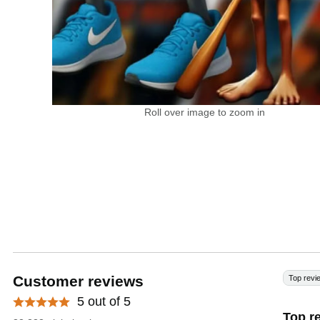
Roll over image to zoom in
Customer reviews
Top revi
5 out of 5
Top r