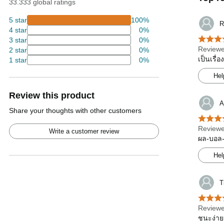
33.333 global ratings
5 star
100%
R
4 star
0%
3 star
0%
Reviewe
2 star
0%
เป็นเรื่
1 star
0%
Hel
Review this product
A
Share your thoughts with other customers
Reviewe
Write a customer review
ผล-บอล-บ
Hel
T
Reviewe
ชนะง่าย